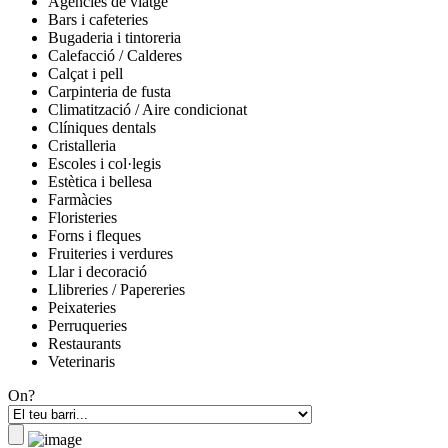
Agències de viatge
Bars i cafeteries
Bugaderia i tintoreria
Calefacció / Calderes
Calçat i pell
Carpinteria de fusta
Climatització / Aire condicionat
Clíniques dentals
Cristalleria
Escoles i col·legis
Estètica i bellesa
Farmàcies
Floristeries
Forns i fleques
Fruiteries i verdures
Llar i decoració
Llibreries / Papereries
Peixateries
Perruqueries
Restaurants
Veterinaris
On?