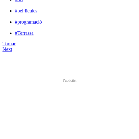
#pel·lícules
#programació
#Terrassa
Tornar
Next
Publicitat