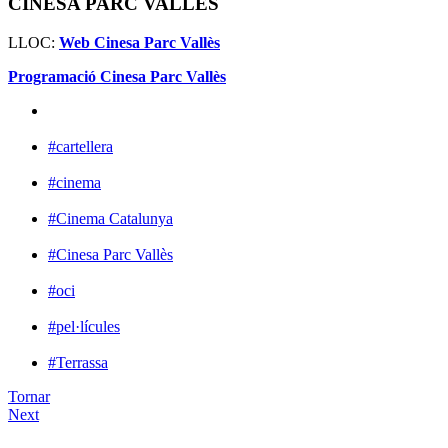
CINESA PARC VALLÈS
LLOC:
Web Cinesa Parc Vallès
Programació Cinesa Parc Vallès
#cartellera
#cinema
#Cinema Catalunya
#Cinesa Parc Vallès
#oci
#pel·lícules
#Terrassa
Tornar
Next