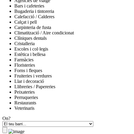
Agències de viatge
Bars i cafeteries
Bugaderia i tintoreria
Calefacció / Calderes
Calçat i pell
Carpinteria de fusta
Climatització / Aire condicionat
Clíniques dentals
Cristalleria
Escoles i col·legis
Estètica i bellesa
Farmàcies
Floristeries
Forns i fleques
Fruiteries i verdures
Llar i decoració
Llibreries / Papereries
Peixateries
Perruqueries
Restaurants
Veterinaris
On?